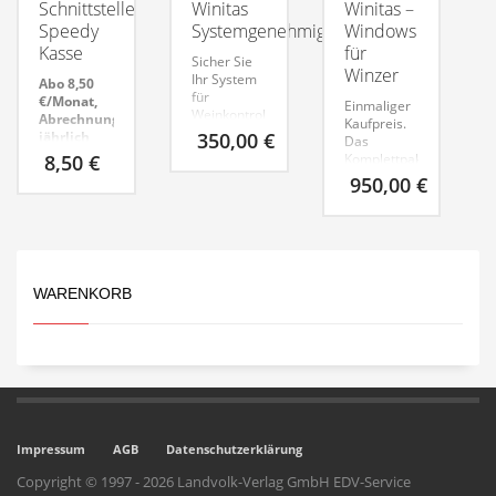
Schnittstelle
Winitas
Winitas –
Speedy
Systemgenehmigung
Windows
Kasse
für
Sicher Sie
Winzer
Ihr System
Abo 8,50
für
€/Monat,
Einmaliger
Weinkontrolle
Abrechnung
Kaufpreis.
und Steuerprüfung
jährlich
350,00
€
Das
ab.
8,50
€
Komplettpaket
für Ihren
950,00
€
Weinbaubetrieb
mit allen
Funktionen.
WARENKORB
Impressum
AGB
Datenschutzerklärung
Copyright © 1997 - 2026 Landvolk-Verlag GmbH EDV-Service