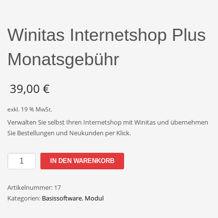
Winitas Internetshop Plus
Monatsgebühr
39,00
€
exkl. 19 % MwSt.
Verwalten Sie selbst Ihren Internetshop mit Winitas und übernehmen
Sie Bestellungen und Neukunden per Klick.
Winitas
IN DEN WARENKORB
Internetshop
Plus
Artikelnummer:
17
Monatsgebühr
Kategorien:
Basissoftware
,
Modul
Menge